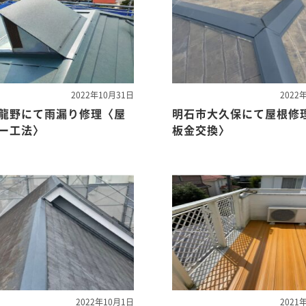
2022年10月31日
2022
龍野にて雨漏り修理〈屋
明石市大久保にて屋根修
ー工法〉
板金交換〉
2022年10月1日
2021