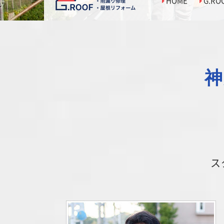
HOME
G.R
神
ス