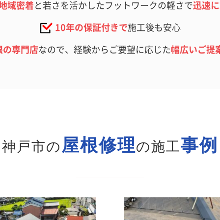
地域密着
と若さを活かしたフットワークの軽さで
迅速に
10年の保証付きで
施工後も安心
根の専門店
なので、経験からご要望に応じた
幅広いご提
屋根修理
事例
神戸市の
の施工