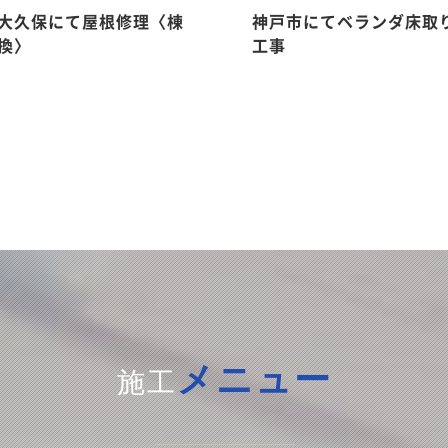
大久保にて屋根修理〈棟
神戸市にてベランダ床取
換〉
工事
メニュー
施工