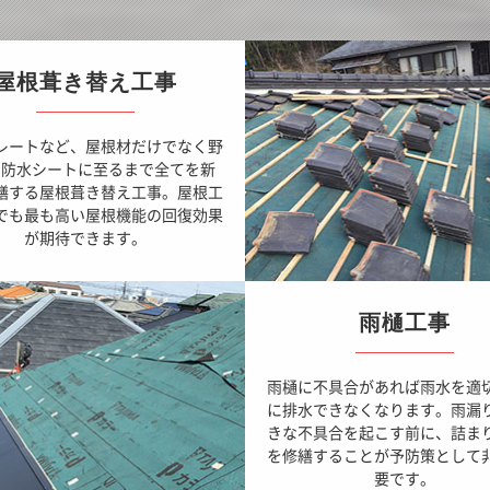
屋根葺き替え工事
レートなど、屋根材だけでなく野
や防水シートに至るまで全てを新
繕する屋根葺き替え工事。屋根工
でも最も高い屋根機能の回復効果
が期待できます。
雨樋工事
雨樋に不具合があれば雨水を適
に排水できなくなります。雨漏
きな不具合を起こす前に、詰ま
を修繕することが予防策として
要です。