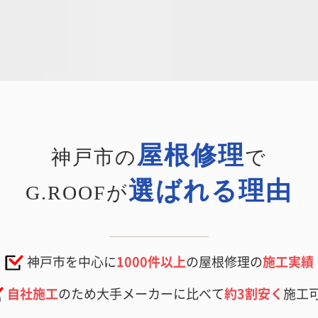
屋根修理
神戸市の
で
選ばれる理由
G.ROOFが
神戸市を中心に
1000件以上
の屋根修理の
施工実績
自社施工
のため大手メーカーに比べて
約3割安く
施工