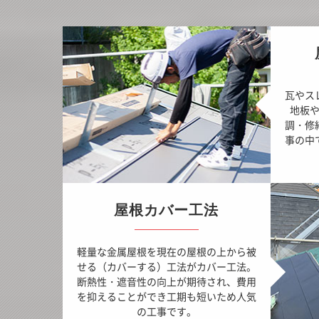
瓦やス
地板
調・修
事の中
屋根カバー工法
軽量な金属屋根を現在の屋根の上から被
せる（カバーする）工法がカバー工法。
断熱性・遮音性の向上が期待され、費用
を抑えることができ工期も短いため人気
の工事です。