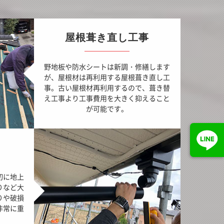
屋根葺き直し工事
野地板や防水シートは新調・修繕します
が、屋根材は再利用する屋根葺き直し工
事。古い屋根材再利用するので、葺き替
え工事より工事費用を大きく抑えること
が可能です。
切に地上
りなど大
りや破損
非常に重