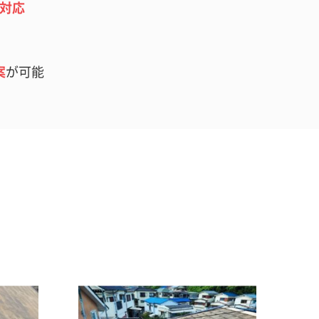
対応
案
が可能